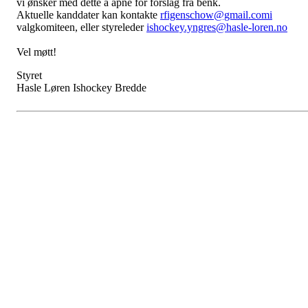
vi ønsker med dette å åpne for forslag fra benk.
Aktuelle kanddater kan kontakte
rfigenschow@gmail.comi
valgkomiteen, eller styreleder
ishockey.yngres@hasle-loren.no
Vel møtt!
Styret
Hasle Løren Ishockey Bredde
HL IL -ISHOCKEY
Spireaveien 3
0580 Oslo
Org. nr.: 935538378
dl@hasle-loren.no