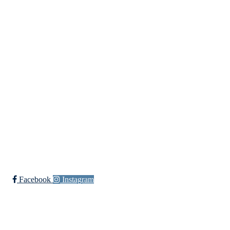
Idretter
Innebandy
Ishockey
yngres
Sykkel
Fotball
Håndball
Ski
Ishockey Elite
Bli medlem i klubben!
Trykk her for innmelding
Facebook
Instagram