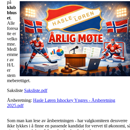
på
klub
bhus
et
.
Alle
foresa
tte er
velko
mne.
Medl
emme
r av
H/L
er
stem
meberettiget.
Saksliste
Saksliste.pdf
Årsberetning:
Hasle Løren Ishockey Yngres - Årsberetning
2025.pdf
Som man kan lese av årsberetningen - har valgkomiteen dessverre
ikke lykkes i å finne en passende kandidat for vervet til økonomi, s