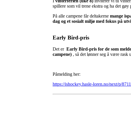
I
vinterferien (uke 8)
inviterer vi til vint
spillere som vil trene ekstra og ha det gøy 
På alle campene får deltakerne
mange ispa
dag og et sosialt miljø med fokus på utv
Early Bird-pris
Det er
Early Bird-pris for de som melder
campene)
, så det lønner seg å være rask 
Påmelding her:
https://ishockey.hasle-loren.no/next/p/871