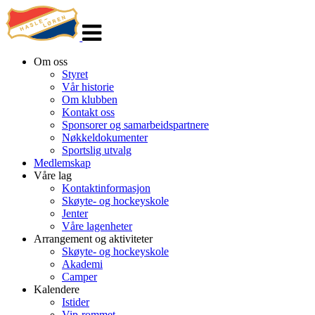
Veksle
navigasjon
Om oss
Styret
Vår historie
Om klubben
Kontakt oss
Sponsorer og samarbeidspartnere
Nøkkeldokumenter
Sportslig utvalg
Medlemskap
Våre lag
Kontaktinformasjon
Skøyte- og hockeyskole
Jenter
Våre lagenheter
Arrangement og aktiviteter
Skøyte- og hockeyskole
Akademi
Camper
Kalendere
Istider
Vip-rommet