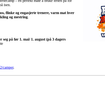
erferiecamp – en perfekt måte å bruke ferien på for
på isen.
ss, flinke og engasjerte trenere, varm mat hver
ikling og mestring
.
 seg på før 1. mai/ 1. august (på 3 dagers
ute
12/camper
.