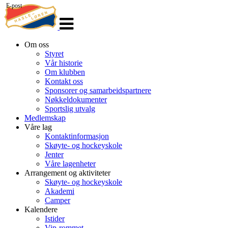
E-post
Veksle
navigasjon
Om oss
Styret
Vår historie
Om klubben
Kontakt oss
Sponsorer og samarbeidspartnere
Nøkkeldokumenter
Sportslig utvalg
Medlemskap
Våre lag
Kontaktinformasjon
Skøyte- og hockeyskole
Jenter
Våre lagenheter
Arrangement og aktiviteter
Skøyte- og hockeyskole
Akademi
Camper
Kalendere
Istider
Vip-rommet