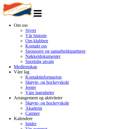
Veksle
navigasjon
Om oss
Styret
Vår historie
Om klubben
Kontakt oss
Sponsorer og samarbeidspartnere
Nøkkeldokumenter
Sportslig utvalg
Medlemskap
Våre lag
Kontaktinformasjon
Skøyte- og hockeyskole
Jenter
Våre lagenheter
Arrangement og aktiviteter
Skøyte- og hockeyskole
Akademi
Camper
Kalendere
Istider
Vip-rommet