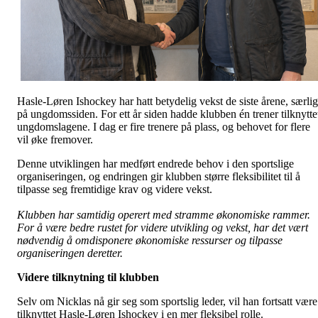
Hasle-Løren Ishockey har hatt betydelig vekst de siste årene, særlig
på ungdomssiden. For ett år siden hadde klubben én trener tilknytte
ungdomslagene. I dag er fire trenere på plass, og behovet for flere
vil øke fremover.
Denne utviklingen har medført endrede behov i den sportslige
organiseringen, og endringen gir klubben større fleksibilitet til å
tilpasse seg fremtidige krav og videre vekst.
Klubben har samtidig operert med stramme økonomiske rammer.
For å være bedre rustet for videre utvikling og vekst, har det vært
nødvendig å omdisponere økonomiske ressurser og tilpasse
organiseringen deretter.
Videre tilknytning til klubben
Selv om Nicklas nå gir seg som sportslig leder, vil han fortsatt være
tilknyttet Hasle-Løren Ishockey i en mer fleksibel rolle.