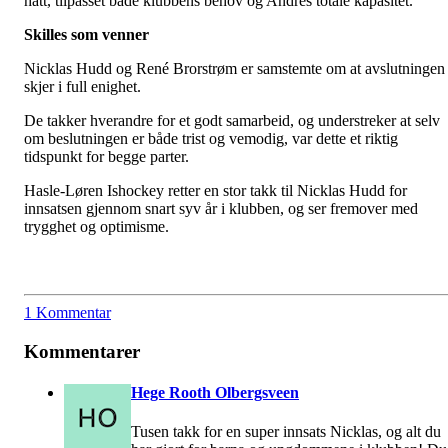
hatt, tilpasset både klubbens behov og Andrés totale kapasitet.
Skilles som venner
Nicklas Hudd og René Brorstrøm er samstemte om at avslutningen
skjer i full enighet.
De takker hverandre for et godt samarbeid, og understreker at selv
om beslutningen er både trist og vemodig, var dette et riktig
tidspunkt for begge parter.
Hasle-Løren Ishockey retter en stor takk til Nicklas Hudd for
innsatsen gjennom snart syv år i klubben, og ser fremover med
trygghet og optimisme.
1 Kommentar
Kommentarer
Hege Rooth Olbergsveen
Tusen takk for en super innsats Nicklas, og alt du