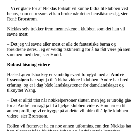
– Vi er glade for at Nicklas fortsatt vil kunne bidra til klubben ved
behov, som en ressurs vi kan bruke når det er hensiktsmessig, sier
René Brorstrøm.
Nicklas selv trekker frem menneskene i klubben som det han vil
savne mest:
– Det jeg vil savne aller mest er alle de fantastiske barna og
foreldrene deres. Jeg er veldig takknemlig for å ha fått være på isen
sammen med dem, sier Hudd.
Robust løsning videre
Hasle-Løren Ishockey er samtidig svært fornøyd med at
André
Lysenstøen
har sagt ja til å bidra videre i klubben. André har bred
erfaring, og er i dag både landslagstrener for damelandslaget og
tilknyttet Wang.
– Det er alltid trist når nøkkelpersoner slutter, men jeg er utrolig gla
for at André har sagt ja til å hjelpe klubben videre. Han har en litt
annen profil, og vi er trygge på at dette vil bidra til å løfte klubben
videre, sier Brorstrøm.
Rollen vil fremover ha en noe annen utforming enn den Nicklas ha