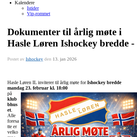
Kalendere
Istider
Vip-rommet
Dokumenter til årlig møte i
Hasle Løren Ishockey bredde -
Postet av
Ishockey
den
13. jan 2026
Hasle Løren IL inviterer til årlig møte for
Ishockey bredde
mandag 23. februar kl. 18:00
på
klub
bhus
et
.
Alle
foresa
tte er
velko