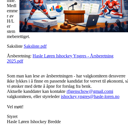
mne.
Medl
emme
r av
H/L
er
stem
meberettiget.
Saksliste
Saksliste.pdf
Årsberetning:
Hasle Løren Ishockey Yngres - Årsberetning
2025.pdf
Som man kan lese av årsberetningen - har valgkomiteen dessverre
ikke lykkes i å finne en passende kandidat for vervet til økonomi, s
vi ønsker med dette å åpne for forslag fra benk.
Aktuelle kanddater kan kontakte
rfigenschow@gmail.comi
valgkomiteen, eller styreleder
ishockey.yngres@hasle-loren.no
Vel møtt!
Styret
Hasle Løren Ishockey Bredde