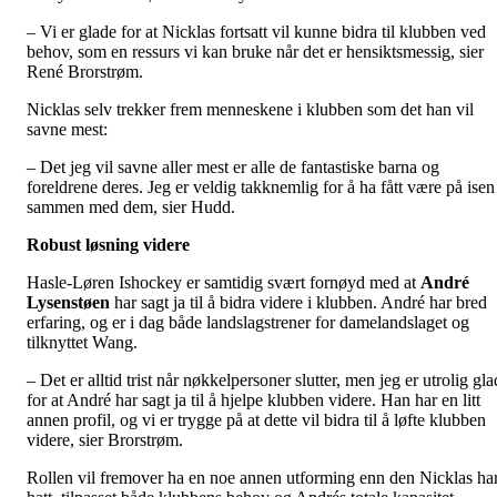
– Vi er glade for at Nicklas fortsatt vil kunne bidra til klubben ved
behov, som en ressurs vi kan bruke når det er hensiktsmessig, sier
René Brorstrøm.
Nicklas selv trekker frem menneskene i klubben som det han vil
savne mest:
– Det jeg vil savne aller mest er alle de fantastiske barna og
foreldrene deres. Jeg er veldig takknemlig for å ha fått være på isen
sammen med dem, sier Hudd.
Robust løsning videre
Hasle-Løren Ishockey er samtidig svært fornøyd med at
André
Lysenstøen
har sagt ja til å bidra videre i klubben. André har bred
erfaring, og er i dag både landslagstrener for damelandslaget og
tilknyttet Wang.
– Det er alltid trist når nøkkelpersoner slutter, men jeg er utrolig gla
for at André har sagt ja til å hjelpe klubben videre. Han har en litt
annen profil, og vi er trygge på at dette vil bidra til å løfte klubben
videre, sier Brorstrøm.
Rollen vil fremover ha en noe annen utforming enn den Nicklas ha