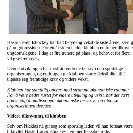
Hasle-Løren Ishockey har hatt betydelig vekst de siste årene, særlig
på ungdomssiden. For ett år siden hadde klubben én trener tilknytte
ungdomslagene. I dag er fire trenere på plass, og behovet for flere
vil øke fremover.
Denne utviklingen har medført endrede behov i den sportslige
organiseringen, og endringen gir klubben større fleksibilitet til å
tilpasse seg fremtidige krav og videre vekst.
Klubben har samtidig operert med stramme økonomiske rammer.
For å være bedre rustet for videre utvikling og vekst, har det vært
nødvendig å omdisponere økonomiske ressurser og tilpasse
organiseringen deretter.
Videre tilknytning til klubben
Selv om Nicklas nå gir seg som sportslig leder, vil han fortsatt være
tilknyttet Hasle-Løren Ishockey i en mer fleksibel rolle.