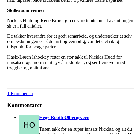
hatt, tilpasset både klubbens behov og Andrés totale kapasitet.
Skilles som venner
Nicklas Hudd og René Brorstrøm er samstemte om at avslutningen
skjer i full enighet.
De takker hverandre for et godt samarbeid, og understreker at selv
om beslutningen er både trist og vemodig, var dette et riktig
tidspunkt for begge parter.
Hasle-Løren Ishockey retter en stor takk til Nicklas Hudd for
innsatsen gjennom snart syv år i klubben, og ser fremover med
trygghet og optimisme.
1 Kommentar
Kommentarer
Hege Rooth Olbergsveen
Tusen takk for en super innsats Nicklas, og alt du