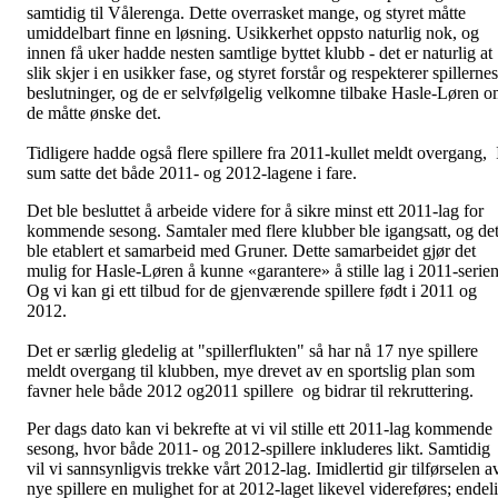
samtidig til Vålerenga. Dette overrasket mange, og styret måtte
umiddelbart finne en løsning. Usikkerhet oppsto naturlig nok, og
innen få uker hadde nesten samtlige byttet klubb - det er naturlig at
slik skjer i en usikker fase, og styret forstår og respekterer spillernes
beslutninger, og de er selvfølgelig velkomne tilbake Hasle-Løren 
de måtte ønske det.
Tidligere hadde også flere spillere fra 2011-kullet meldt overgang, 
sum satte det både 2011- og 2012-lagene i fare.
Det ble besluttet å arbeide videre for å sikre minst ett 2011-lag for
kommende sesong. Samtaler med flere klubber ble igangsatt, og de
ble etablert et samarbeid med Gruner. Dette samarbeidet gjør det
mulig for Hasle-Løren å kunne «garantere» å stille lag i 2011-serien
Og vi kan gi ett tilbud for de gjenværende spillere født i 2011 og
2012.
Det er særlig gledelig at "spillerflukten" så har nå 17 nye spillere
meldt overgang til klubben, mye drevet av en sportslig plan som
favner hele både 2012 og2011 spillere og bidrar til rekruttering.
Per dags dato kan vi bekrefte at vi vil stille ett 2011-lag kommende
sesong, hvor både 2011- og 2012-spillere inkluderes likt. Samtidig
vil vi sannsynligvis trekke vårt 2012-lag. Imidlertid gir tilførselen a
nye spillere en mulighet for at 2012-laget likevel videreføres; endel