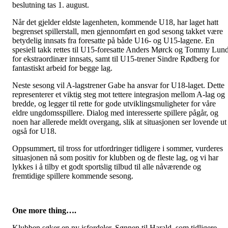
beslutning tas 1. august.
Når det gjelder eldste lagenheten, kommende U18, har laget hatt
begrenset spillerstall, men gjennomført en god sesong takket være
betydelig innsats fra foresatte på både U16- og U15-lagene. En
spesiell takk rettes til U15-foresatte Anders Mørck og Tommy Lun
for ekstraordinær innsats, samt til U15-trener Sindre Rødberg for
fantastiskt arbeid for begge lag.
Neste sesong vil A-lagstrener Gabe ha ansvar for U18-laget. Dette
representerer et viktig steg mot tettere integrasjon mellom A-lag og
bredde, og legger til rette for gode utviklingsmuligheter for våre
eldre ungdomsspillere. Dialog med interesserte spillere pågår, og
noen har allerede meldt overgang, slik at situasjonen ser lovende ut
også for U18.
Oppsummert, til tross for utfordringer tidligere i sommer, vurderes
situasjonen nå som positiv for klubben og de fleste lag, og vi har
lykkes i å tilby et godt sportslig tilbud til alle nåværende og
fremtidige spillere kommende sesong.
One more thing….
Klubben søker en ny isfordeler. Sønnen til Harald, som tidligere