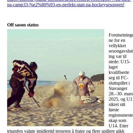
pa-camp33-%e2%80%93-en-perfekt-start-pa-hockeysesongen!
Off sason status
Forutsetning
ne for en
vellykket
sesongavslut
ing var til
stede: U15-
laget
kvalifiserte
seg til FC-
sluttspillet i
Stavanger
28.–30. mars
2025, og U1
sikret sitt
første
regionsmeste
skap som
U14. Etter
triumfen valgte imidlertid treneren å fratre og flere spillere gikk