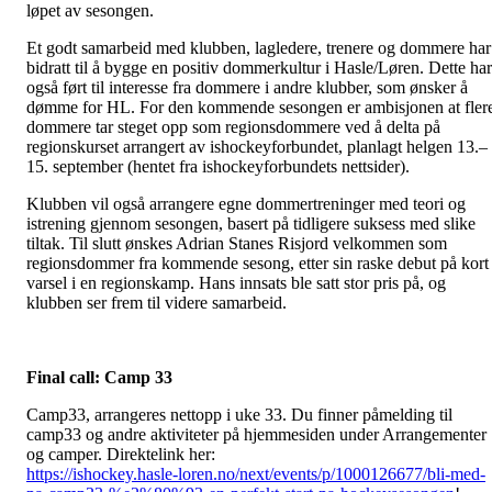
løpet av sesongen.
Et godt samarbeid med klubben, lagledere, trenere og dommere har
bidratt til å bygge en positiv dommerkultur i Hasle/Løren. Dette har
også ført til interesse fra dommere i andre klubber, som ønsker å
dømme for HL. For den kommende sesongen er ambisjonen at fler
dommere tar steget opp som regionsdommere ved å delta på
regionskurset arrangert av ishockeyforbundet, planlagt helgen 13.–
15. september (hentet fra ishockeyforbundets nettsider).
Klubben vil også arrangere egne dommertreninger med teori og
istrening gjennom sesongen, basert på tidligere suksess med slike
tiltak. Til slutt ønskes Adrian Stanes Risjord velkommen som
regionsdommer fra kommende sesong, etter sin raske debut på kort
varsel i en regionskamp. Hans innsats ble satt stor pris på, og
klubben ser frem til videre samarbeid.
Final call: Camp 33
Camp33, arrangeres nettopp i uke 33. Du finner påmelding til
camp33 og andre aktiviteter på hjemmesiden under Arrangementer
og camper. Direktelink her:
https://ishockey.hasle-loren.no/next/events/p/1000126677/bli-med-