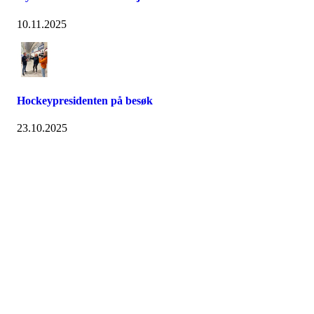
10.11.2025
Hockeypresidenten på besøk
23.10.2025
HL IL -ISHOCKEY
Spireaveien 3
0580 Oslo
Org. nr.: 935538378
dl@hasle-loren.no