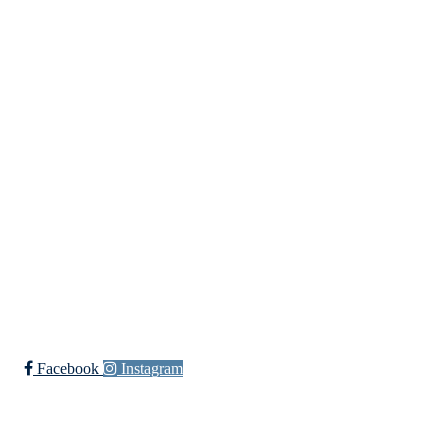
Idretter
Innebandy
Ishockey
yngres
Sykkel
Fotball
Håndball
Ski
Ishockey Elite
Bli medlem i klubben!
Trykk her for innmelding
Facebook
Instagram