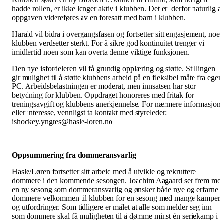
hadde rollen, er ikke lenger aktiv i klubben. Det er derfor naturlig a
oppgaven videreføres av en foresatt med barn i klubben.
Harald vil bidra i overgangsfasen og fortsetter sitt engasjement, noe
klubben verdsetter sterkt. For å sikre god kontinuitet trenger vi
imidlertid noen som kan overta denne viktige funksjonen.
Den nye isfordeleren vil få grundig opplæring og støtte. Stillingen
gir mulighet til å støtte klubbens arbeid på en fleksibel måte fra ege
PC. Arbeidsbelastningen er moderat, men innsatsen har stor
betydning for klubben. Oppdraget honoreres med fritak for
treningsavgift og klubbens anerkjennelse. For nærmere informasjo
eller interesse, vennligst ta kontakt med styreleder:
ishockey.yngres@hasle-loren.no
Oppsummering fra dommeransvarlig
Hasle/Løren fortsetter sitt arbeid med å utvikle og rekruttere
dommere i den kommende sesongen. Joachim Aagaard ser frem mo
en ny sesong som dommeransvarlig og ønsker både nye og erfarne
dommere velkommen til klubben for en sesong med mange kamper
og utfordringer. Som tidligere er målet at alle som melder seg inn
som dommere skal få muligheten til å dømme minst én seriekamp i