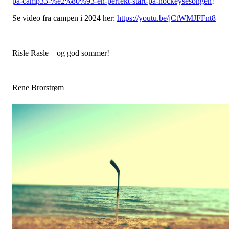
pa-camp33-%e2%80%93-en-perfekt-start-pa-hockeysesongen
!
Se video fra campen i 2024 her:
https://youtu.be/jCtWMJFFnt8
Risle Rasle – og god sommer!
Rene Brorstrøm