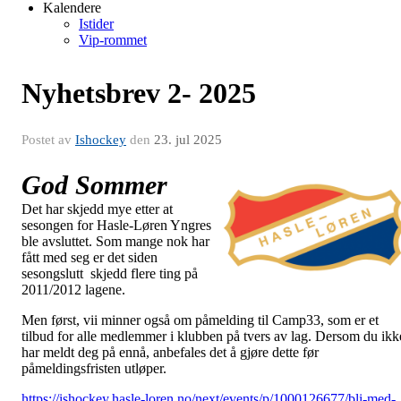
Kalendere
Istider
Vip-rommet
Nyhetsbrev 2- 2025
Postet av
Ishockey
den
23. jul 2025
God Sommer
Det har skjedd mye etter at
sesongen for Hasle-Løren Yngres
ble avsluttet. Som mange nok har
fått med seg er det siden
sesongslutt skjedd flere ting på
2011/2012 lagene.
Men først, vii minner også om påmelding til Camp33, som er et
tilbud for alle medlemmer i klubben på tvers av lag. Dersom du ikk
har meldt deg på ennå, anbefales det å gjøre dette før
påmeldingsfristen utløper.
https://ishockey.hasle-loren.no/next/events/p/1000126677/bli-med-